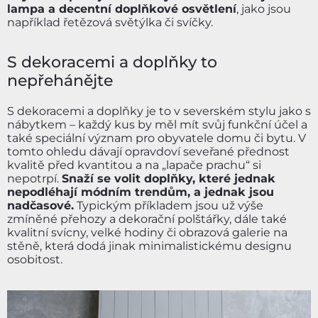
lampa a decentní doplňkové osvětlení
, jako jsou
například řetězová světýlka či svíčky.
S dekoracemi a doplňky to
nepřehánějte
S dekoracemi a doplňky je to v severském stylu jako s
nábytkem – každý kus by měl mít svůj funkční účel a
také speciální význam pro obyvatele domu či bytu. V
tomto ohledu dávají opravdoví seveřané přednost
kvalitě před kvantitou a na „lapače prachu“ si
nepotrpí.
Snaží se volit doplňky, které jednak
nepodléhají módním trendům, a jednak jsou
nadčasové.
Typickým příkladem jsou už výše
zmíněné přehozy a dekorační polštářky, dále také
kvalitní svícny, velké hodiny či obrazová galerie na
stěně, která dodá jinak minimalistickému designu
osobitost.