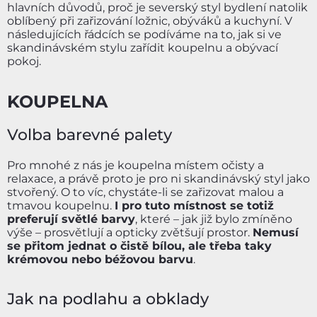
hlavních důvodů, proč je severský styl bydlení natolik
oblíbený při zařizování ložnic, obýváků a kuchyní. V
následujících řádcích se podíváme na to, jak si ve
skandinávském stylu zařídit koupelnu a obývací
pokoj.
KOUPELNA
Volba barevné palety
Pro mnohé z nás je koupelna místem očisty a
relaxace, a právě proto je pro ni skandinávský styl jako
stvořený. O to víc, chystáte-li se zařizovat malou a
tmavou koupelnu.
I pro tuto místnost se totiž
preferují světlé barvy
, které – jak již bylo zmíněno
výše – prosvětlují a opticky zvětšují prostor.
Nemusí
se přitom jednat o čistě bílou, ale třeba taky
krémovou nebo béžovou barvu
.
Jak na podlahu a obklady