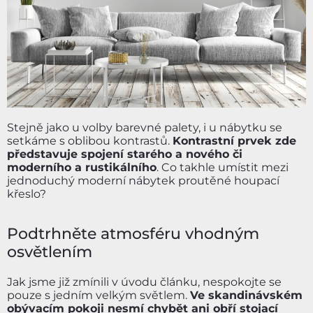
Stejně jako u volby barevné palety, i u nábytku se
setkáme s oblibou kontrastů.
Kontrastní prvek zde
představuje spojení starého a nového či
moderního a rustikálního
. Co takhle umístit mezi
jednoduchý moderní nábytek proutěné houpací
křeslo?
Podtrhněte atmosféru vhodným
osvětlením
Jak jsme již zmínili v úvodu článku, nespokojte se
pouze s jedním velkým světlem.
Ve skandinávském
obývacím pokoji nesmí chybět ani obří stojací