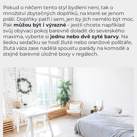
Pokud o něčem tento styl bydlení není, tak o
množství zbytečných doplňků, na které se jenom
práší. Doplňky patří i sem, jen by jich nemělo být moc.
Pak
můžou být i výrazné
– jestli chcete například
svůj obývací pokoj barevně doladit do severského
maxima, vyberte si
jednu nebo dvě syté barvy
. Na
šedou sedačku se hodí žluté nebo oranžové polštáře,
žlutá váza zase nadělá spoustu parády na komodě a
stejně barevné úložné boxy v regálech.