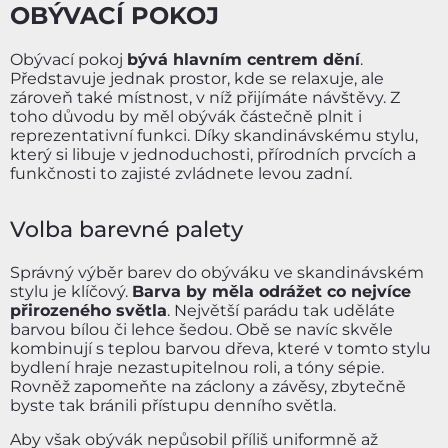
OBÝVACÍ POKOJ
Obývací pokoj
bývá hlavním centrem dění
.
Představuje jednak prostor, kde se relaxuje, ale
zároveň také místnost, v níž přijímáte návštěvy. Z
toho důvodu by měl obývák částečně plnit i
reprezentativní funkci. Díky skandinávskému stylu,
který si libuje v jednoduchosti, přírodních prvcích a
funkčnosti to zajisté zvládnete levou zadní.
Volba barevné palety
Správný výběr barev do obýváku ve skandinávském
stylu je klíčový.
Barva by měla odrážet co nejvíce
přirozeného světla
. Největší parádu tak uděláte
barvou bílou či lehce šedou. Obě se navíc skvěle
kombinují s teplou barvou dřeva, které v tomto stylu
bydlení hraje nezastupitelnou roli, a tóny sépie.
Rovněž zapomeňte na záclony a závěsy, zbytečně
byste tak bránili přístupu denního světla.
Aby však obývák nepůsobil příliš uniformně až