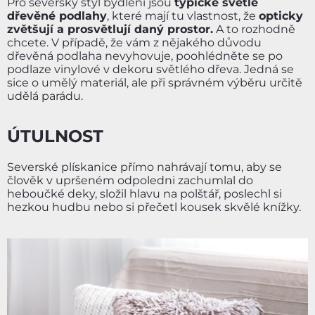
Pro severský styl bydlení jsou
typické světlé
dřevěné podlahy
, které mají tu vlastnost, že
opticky
zvětšují a prosvětlují daný prostor.
A to rozhodně
chcete. V případě, že vám z nějakého důvodu
dřevěná podlaha nevyhovuje, poohlédněte se po
podlaze vinylové v dekoru světlého dřeva. Jedná se
sice o umělý materiál, ale při správném výběru určitě
udělá parádu.
ÚTULNOST
Severské plískanice přímo nahrávají tomu, aby se
člověk v upršeném odpoledni zachumlal do
heboučké deky, složil hlavu na polštář, poslechl si
hezkou hudbu nebo si přečetl kousek skvělé knížky.