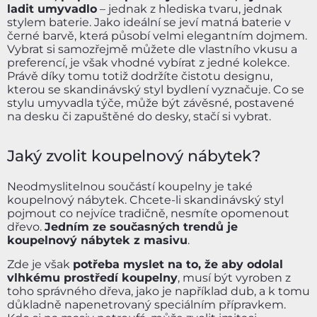
ladit umyvadlo
– jednak z hlediska tvaru, jednak
stylem baterie. Jako ideální se jeví matná baterie v
černé barvě, která působí velmi elegantním dojmem.
Vybrat si samozřejmě můžete dle vlastního vkusu a
preferencí, je však vhodné vybírat z jedné kolekce.
Právě díky tomu totiž dodržíte čistotu designu,
kterou se skandinávský styl bydlení vyznačuje. Co se
stylu umyvadla týče, může být závěsné, postavené
na desku či zapuštěné do desky, stačí si vybrat.
Jaký zvolit koupelnový nábytek?
Neodmyslitelnou součástí koupelny je také
koupelnový nábytek. Chcete-li skandinávský styl
pojmout co nejvíce tradičně, nesmíte opomenout
dřevo.
Jedním ze současných trendů je
koupelnový nábytek z masivu
.
Zde je však
potřeba myslet na to, že aby odolal
vlhkému prostředí koupelny
, musí být vyroben z
toho správného dřeva, jako je například dub, a k tomu
důkladně napenetrovaný speciálním přípravkem.