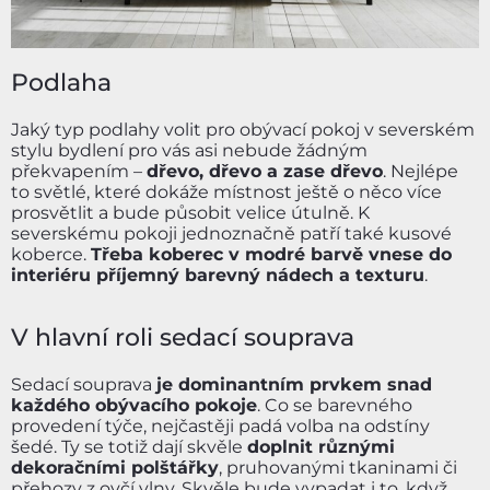
Podlaha
Jaký typ podlahy volit pro obývací pokoj v severském
stylu bydlení pro vás asi nebude žádným
překvapením –
dřevo, dřevo a zase dřevo
. Nejlépe
to světlé, které dokáže místnost ještě o něco více
prosvětlit a bude působit velice útulně. K
severskému pokoji jednoznačně patří také kusové
koberce.
Třeba koberec v modré barvě vnese do
interiéru příjemný barevný nádech a texturu
.
V hlavní roli sedací souprava
Sedací souprava
je dominantním prvkem snad
každého obývacího pokoje
. Co se barevného
provedení týče, nejčastěji padá volba na odstíny
šedé. Ty se totiž dají skvěle
doplnit různými
dekoračními polštářky
, pruhovanými tkaninami či
přehozy z ovčí vlny. Skvěle bude vypadat i to, když