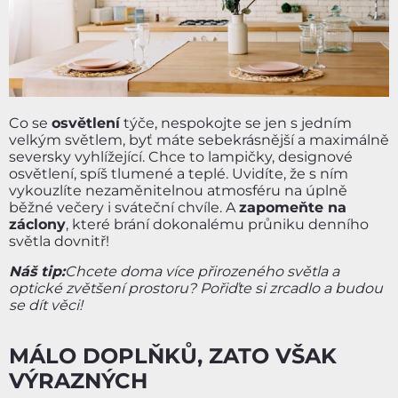
Co se
osvětlení
týče, nespokojte se jen s jedním
velkým světlem, byť máte sebekrásnější a maximálně
seversky vyhlížející. Chce to lampičky, designové
osvětlení, spíš tlumené a teplé. Uvidíte, že s ním
vykouzlíte nezaměnitelnou atmosféru na úplně
běžné večery i sváteční chvíle. A
zapomeňte na
záclony
, které brání dokonalému průniku denního
světla dovnitř!
Náš tip:
Chcete doma více přirozeného světla a
optické zvětšení prostoru? Pořiďte si zrcadlo a budou
se dít věci!
MÁLO DOPLŇKŮ, ZATO VŠAK
VÝRAZNÝCH