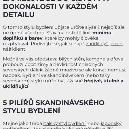
DOKONALOSTI V KAŽDÉM
DETAILU
O tomto stylu bydlení už jste určitě slyšeli, nejspíš ale
ne úplně všechno. Staví na čistotě linií,
minimu
doplňků a barev
, které by mohly člověka
rozptylovat. Podívejte se, jak si např.
zařídil byt jeden
náš klient
.
Možná ve vás představa bílých stěn, kamene a dřeva
probouzí pocit zimy a nevlídnost chladných
severských dálek, žádné mrazivo se ale konat nemusí,
naopak. Bydlení ve skandinávském (nebo taky
severském) stylu může být úžasně
hřejivé, útulné a
uklidňující
.
5 PILÍŘŮ SKANDINÁVSKÉHO
STYLU BYDLENÍ
Stejně jako třeba
italský styl bydlení
, nebo
japonský
styl bydlení
, i ten skandinávský má několik pilířů,