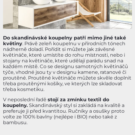
Do skandinávské koupelny patří mimo jiné také
květiny
. Právě zeleň koupelnu v přírodních tónech
nádherně doladí. Pořídit si můžete jak závěsné
květináče, které umístíte do rohu místnosti, nebo i
stojany na květináče, které udělají parádu snad na
každém místě. Co se designu samotných květináčů
týče, vhodné jsou ty v designu kamene, ratanové či
proutěné. Proutěné květináče můžete skvěle doplnit
třeba proutěnými košíky, ve kterých lze skladovat
třeba kosmetiku.
V neposlední řadě
stojí za zmínku textil do
koupelny.
Skandinávský styl si zakládá na kvalitě a
preferuje ji před kvantitou. Ručníky a osušky proto
volte ze 100% bavlny (nejlépe i BIO) nebo také z
bambusu.