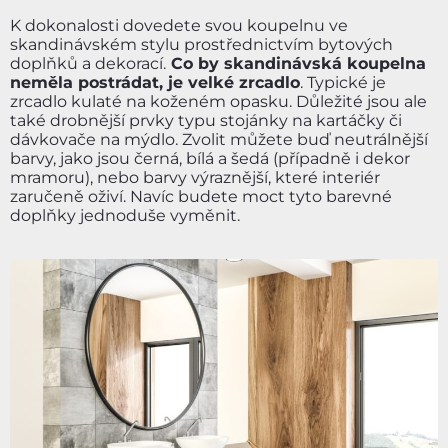
K dokonalosti dovedete svou koupelnu ve
skandinávském stylu prostřednictvím bytových
doplňků a dekorací.
Co by skandinávská koupelna
neměla postrádat, je velké zrcadlo
. Typické je
zrcadlo kulaté na koženém opasku. Důležité jsou ale
také drobnější prvky typu stojánky na kartáčky či
dávkovače na mýdlo. Zvolit můžete buď neutrálnější
barvy, jako jsou černá, bílá a šedá (případně i dekor
mramoru), nebo barvy výraznější, které interiér
zaručeně oživí. Navíc budete moct tyto barevné
doplňky jednoduše vyměnit.