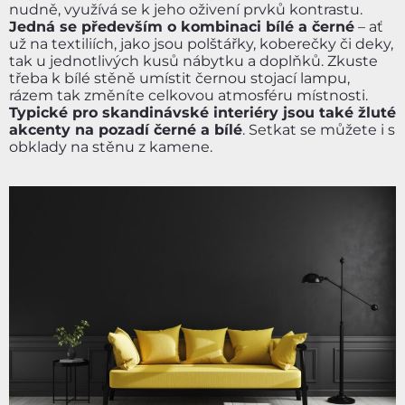
nudně, využívá se k jeho oživení prvků kontrastu.
Jedná se především o kombinaci bílé a černé
– ať
už na textiliích, jako jsou polštářky, koberečky či deky,
tak u jednotlivých kusů nábytku a doplňků. Zkuste
třeba k bílé stěně umístit černou stojací lampu,
rázem tak změníte celkovou atmosféru místnosti.
Typické pro skandinávské interiéry jsou také žluté
akcenty na pozadí černé a bílé
. Setkat se můžete i s
obklady na stěnu z kamene.