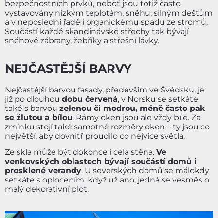
bezpečnostních prvků, neboť jsou totiž často
vystavovány nízkým teplotám, sněhu, silným dešťům
a v neposlední řadě i organickému spadu ze stromů.
Součástí každé skandinávské střechy tak bývají
sněhové zábrany, žebříky a střešní lávky.
NEJČASTĚJŠÍ BARVY
Nejčastější barvou fasády, především ve Švédsku, je
již po dlouhou
dobu červená
, v Norsku se setkáte
také s barvou
zelenou či modrou, méně často pak
se žlutou a bílou
. Rámy oken jsou ale vždy bílé. Za
zmínku stojí také samotné rozměry oken – ty jsou co
největší, aby dovnitř proudilo co nejvíce světla.
Ze skla může být dokonce i celá stěna.
Ve
venkovských oblastech bývají součástí domů i
prosklené verandy
. U severských domů se málokdy
setkáte s oplocením. Když už ano, jedná se vesměs o
malý dekorativní plot.