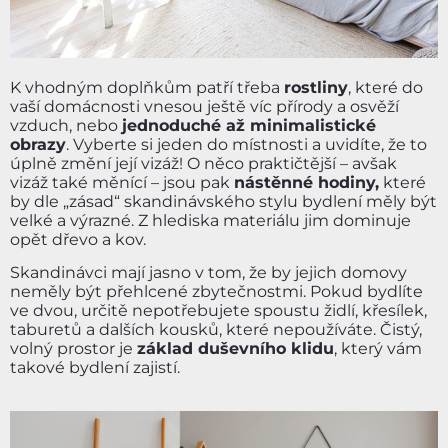
K vhodným doplňkům patří třeba
rostliny
, které do
vaší domácnosti vnesou ještě víc přírody a osvěží
vzduch, nebo
jednoduché až minimalistické
obrazy
. Vyberte si jeden do místnosti a uvidíte, že to
úplně změní její vizáž! O něco praktičtější – avšak
vizáž také měnící – jsou pak
nástěnné hodiny,
které
by dle „zásad“ skandinávského stylu bydlení měly být
velké a výrazné. Z hlediska materiálu jim dominuje
opět dřevo a kov.
Skandinávci mají jasno v tom, že by jejich domovy
neměly být přehlcené zbytečnostmi. Pokud bydlíte
ve dvou, určitě nepotřebujete spoustu židlí, křesílek,
taburetů a dalších kousků, které nepoužíváte. Čistý,
volný prostor je
základ duševního klidu
, který vám
takové bydlení zajistí.