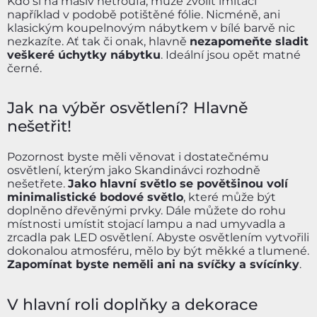
Kdo si na masiv netroufá, může zvolit imitaci
například v podobě potištěné fólie. Nicméně, ani
klasickým koupelnovým nábytkem v bílé barvě nic
nezkazíte. Ať tak či onak, hlavně
nezapomeňte sladit
veškeré úchytky nábytku
. Ideální jsou opět matné
černé.
Jak na výběr osvětlení? Hlavně
nešetřit!
Pozornost byste měli věnovat i dostatečnému
osvětlení, kterým jako Skandinávci rozhodně
nešetřete.
Jako hlavní světlo se povětšinou volí
minimalistické bodové světlo
, které může být
doplněno dřevěnými prvky. Dále můžete do rohu
místnosti umístit stojací lampu a nad umyvadla a
zrcadla pak LED osvětlení. Abyste osvětlením vytvořili
dokonalou atmosféru, mělo by být měkké a tlumené.
Zapomínat byste neměli ani na svíčky a svícínky
.
V hlavní roli doplňky a dekorace