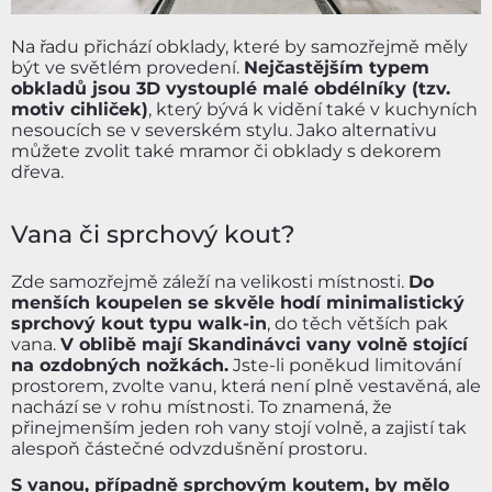
Na řadu přichází obklady, které by samozřejmě měly
být ve světlém provedení.
Nejčastějším typem
obkladů jsou 3D vystouplé malé obdélníky (tzv.
motiv cihliček)
, který bývá k vidění také v kuchyních
nesoucích se v severském stylu. Jako alternativu
můžete zvolit také mramor či obklady s dekorem
dřeva.
Vana či sprchový kout?
Zde samozřejmě záleží na velikosti místnosti.
Do
menších koupelen se skvěle hodí minimalistický
sprchový kout typu walk-in
, do těch větších pak
vana.
V oblibě mají Skandinávci vany volně stojící
na ozdobných nožkách.
Jste-li poněkud limitování
prostorem, zvolte vanu, která není plně vestavěná, ale
nachází se v rohu místnosti. To znamená, že
přinejmenším jeden roh vany stojí volně, a zajistí tak
alespoň částečné odvzdušnění prostoru.
S vanou, případně sprchovým koutem, by mělo