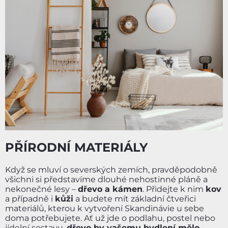
PŘÍRODNÍ MATERIÁLY
Když se mluví o severských zemích, pravděpodobně
všichni si představíme dlouhé nehostinné pláně a
nekonečné lesy –
dřevo a kámen
. Přidejte k nim
kov
a případně i
kůži
a budete mít základní čtveřici
materiálů, kterou k vytvoření Skandinávie u sebe
doma potřebujete. Ať už jde o podlahu, postel nebo
jídelní sestavu,
dřevo by vašemu bydlení mělo