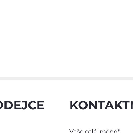
ODEJCE
KONTAKT
Vaše celé jméno*