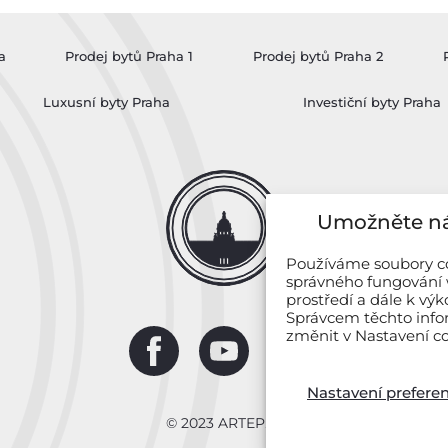
a
Prodej bytů Praha 1
Prodej bytů Praha 2
Luxusní byty Praha
Investiční byty Praha
Umožněte ná
Používáme soubory coo
správného fungování 
prostředí a dále k v
Správcem těchto info
změnit v Nastavení co
Nastavení preferen
© 2023
ARTEP.cz