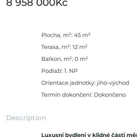
8 958 000Kč
Plocha, m²
:
45
m²
Terasa, m²
:
12
m²
Balkon, m²
:
0
m²
Podlaží
:
1. NP
Orientace jednotky
:
jiho-východ
Termín dokončení
:
Dokončeno
Description
Luxusní bydlení v klidné části mě