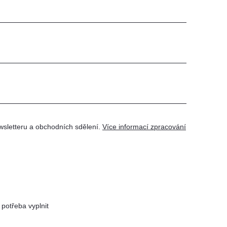
wsletteru a obchodních sdělení.
Více informací zpracování
potřeba vyplnit