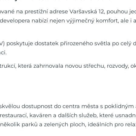
uované na prestižní adrese Varšavská 12, pouhou 
velopera nabízí nejen výjimečný komfort, ale i a
V) poskytuje dostatek přirozeného světla po celý de
ci.
ukcí, která zahrnovala novou střechu, rozvody, ok
e skvělou dostupnost do centra města s poklidným 
staurací, kaváren a dalších služeb, které usnadní
i několik parků a zelených ploch, ideálních pro rela